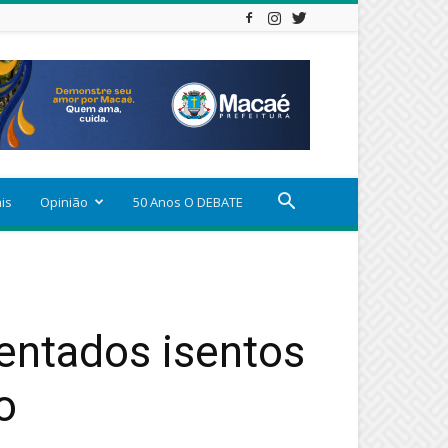
ais
Opinião
50 Anos O DEBATE
entados isentos
o