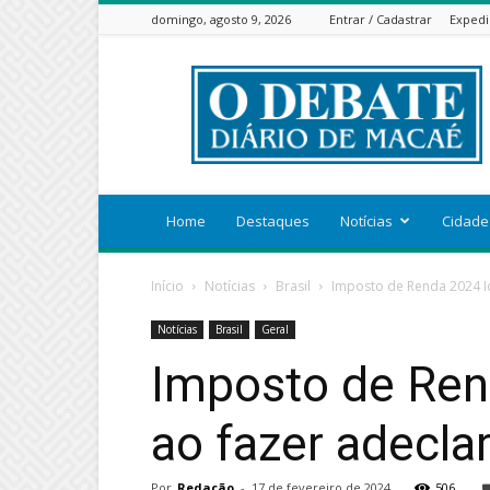
domingo, agosto 9, 2026
Entrar / Cadastrar
Expedi
ODEBATEON
Home
Destaques
Notícias
Cidade
Início
Notícias
Brasil
Imposto de Renda 2024 Id
Notícias
Brasil
Geral
Imposto de Ren
ao fazer adecl
Por
Redação
-
17 de fevereiro de 2024
506