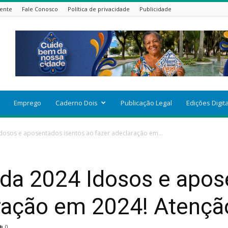
ente
Fale Conosco
Política de privacidade
Publicidade
Emprego
Caderno Dois
Publicação Legal
Edições Digit
osos e aposentados isentos ao fazer adeclaração em...
da 2024 Idosos e apos
aração em 2024! Atençã
0