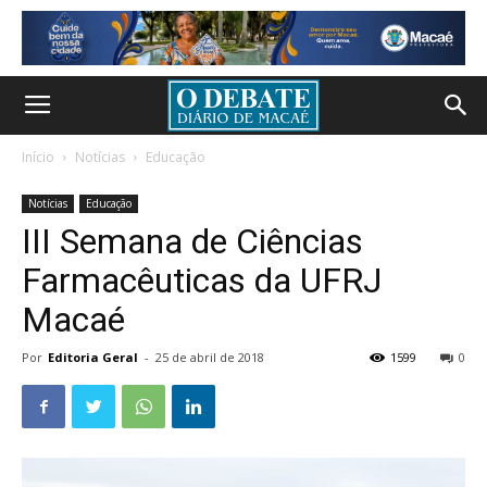
Início
Notícias
Educação
Notícias
Educação
III Semana de Ciências
Farmacêuticas da UFRJ
Macaé
Por
Editoria Geral
-
25 de abril de 2018
1599
0