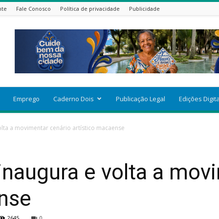
nte
Fale Conosco
Política de privacidade
Publicidade
Emprego
Caderno Dois
Publicação Legal
Edições Digit
olta a movimentar cenário artístico macaense
einaugura e volta a mov
ense
2645
0