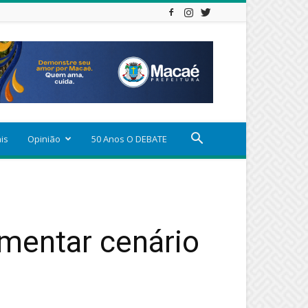
ais
Opinião
50 Anos O DEBATE
imentar cenário