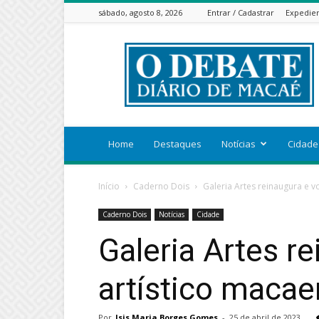
sábado, agosto 8, 2026
Entrar / Cadastrar
Expedie
ODEBATEON
Home
Destaques
Notícias
Cidade
Início
Caderno Dois
Galeria Artes reinaugura e v
Caderno Dois
Notícias
Cidade
Galeria Artes r
artístico maca
Por
Isis Maria Borges Gomes
-
25 de abril de 2023