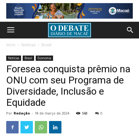
Início
Notícias
Brasil
Notícias
Brasil
Economia
Foresea conquista prêmio na
ONU com seu Programa de
Diversidade, Inclusão e
Equidade
Por
Redação
-
18 de março de 2024
568
0