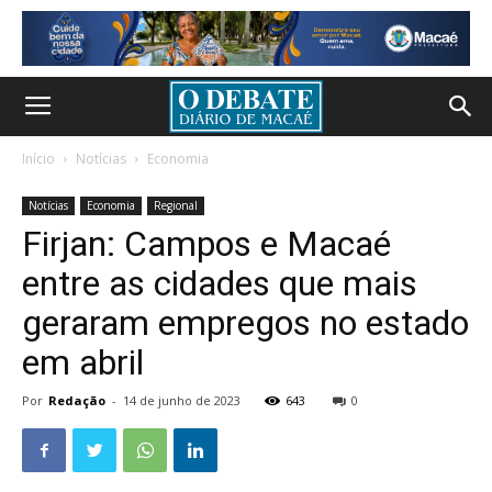
Início
Notícias
Economia
Notícias
Economia
Regional
Firjan: Campos e Macaé
entre as cidades que mais
geraram empregos no estado
em abril
Por
Redação
-
14 de junho de 2023
643
0