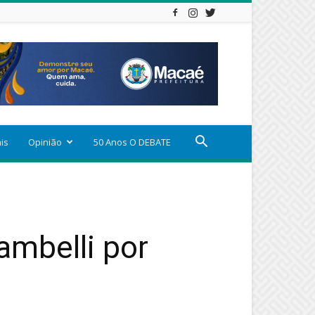
ais
Opinião
50 Anos O DEBATE
ambelli por