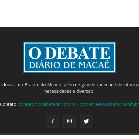
as locais, do Brasil e do Mundo, além de grande variedade de inform
necessidades e diversão.
Contato:
contato@odebateon.com.br / comercia@odebateon.com.br