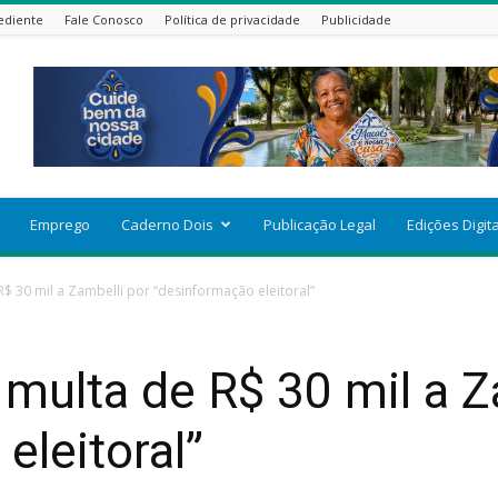
ediente
Fale Conosco
Política de privacidade
Publicidade
Emprego
Caderno Dois
Publicação Legal
Edições Digit
$ 30 mil a Zambelli por “desinformação eleitoral”
ulta de R$ 30 mil a Z
eleitoral”