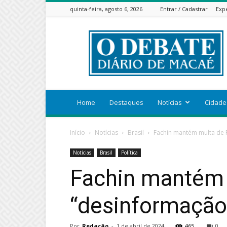
quinta-feira, agosto 6, 2026
Entrar / Cadastrar
Exp
ODEBATEON
Home
Destaques
Notícias
Cidade
Início
Notícias
Brasil
Fachin mantém multa de R
Notícias
Brasil
Política
Fachin mantém m
“desinformação 
Por
Redação
-
1 de abril de 2024
465
0