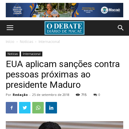
Início
Notícias
Internacional
Notícias
Internacional
EUA aplicam sanções contra
pessoas próximas ao
presidente Maduro
Por
Redação
-
25 de setembro de 2018
715
0