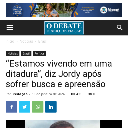
Início
Notícias
Brasil
Notícias
Brasil
Política
“Estamos vivendo em uma
ditadura”, diz Jordy após
sofrer busca e apreensão
Por
Redação
-
18 de janeiro de 2024
493
0