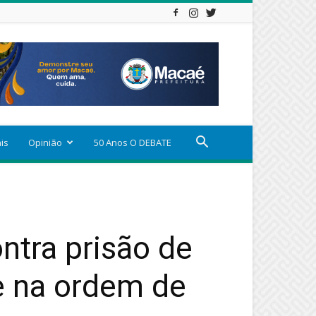
ais
Opinião
50 Anos O DEBATE
ntra prisão de
e na ordem de