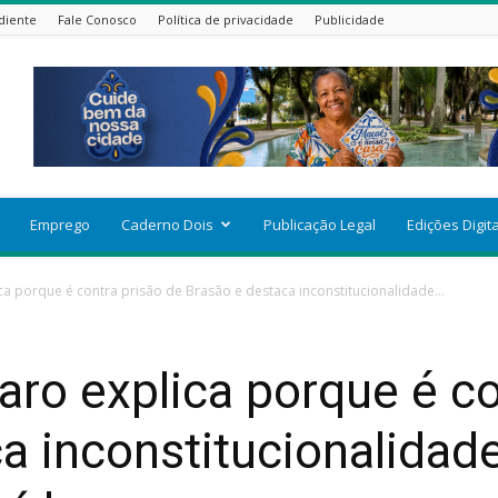
diente
Fale Conosco
Política de privacidade
Publicidade
Emprego
Caderno Dois
Publicação Legal
Edições Digit
a porque é contra prisão de Brasão e destaca inconstitucionalidade...
ro explica porque é co
a inconstitucionalidad