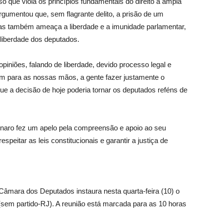
o que viola os princípios fundamentais do direito à ampla
rgumentou que, sem flagrante delito, a prisão de um
mas também ameaça a liberdade e a imunidade parlamentar,
 liberdade dos deputados.
iniões, falando de liberdade, devido processo legal e
 para as nossas mãos, a gente fazer justamente o
que a decisão de hoje poderia tornar os deputados reféns de
onaro fez um apelo pela compreensão e apoio ao seu
peitar as leis constitucionais e garantir a justiça de
âmara dos Deputados instaura nesta quarta-feira (10) o
sem partido-RJ). A reunião está marcada para as 10 horas