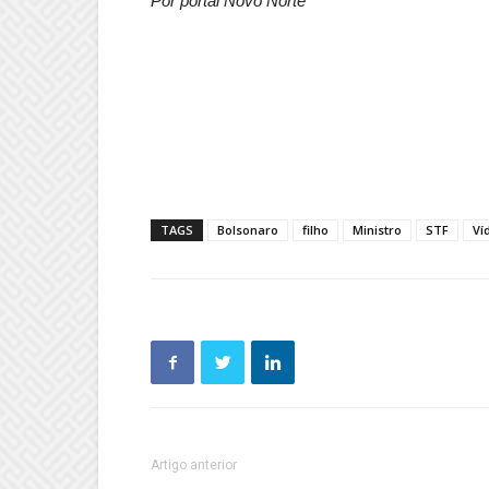
Por portal Novo Norte
TAGS
Bolsonaro
filho
Ministro
STF
Ví
Artigo anterior