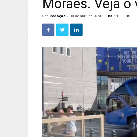
Moraes. Veja o 
Por
Redação
-
10 de abril de 2024
566
0