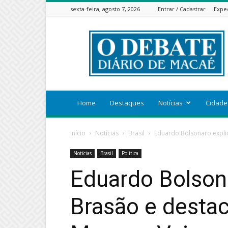
sexta-feira, agosto 7, 2026
Entrar / Cadastrar
Expe
ODEBATEON
Home
Destaques
Notícias
Cidade
Início
Notícias
Brasil
Eduardo Bolsonaro explic
Notícias
Brasil
Política
Eduardo Bolsona
Brasão e destac