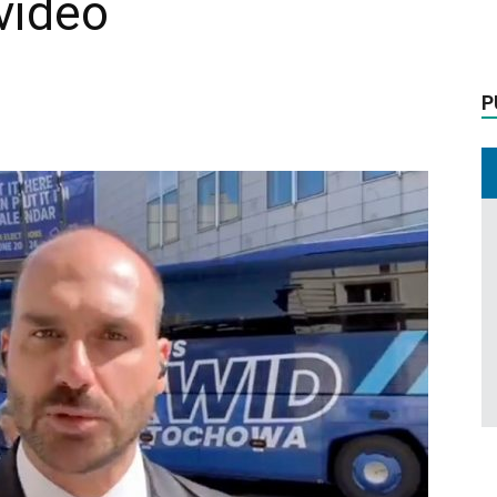
vídeo
P