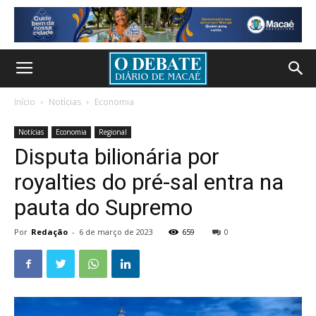
Início
Notícias
Economia
Notícias
Economia
Regional
Disputa bilionária por
royalties do pré-sal entra na
pauta do Supremo
Por
Redação
-
6 de março de 2023
659
0