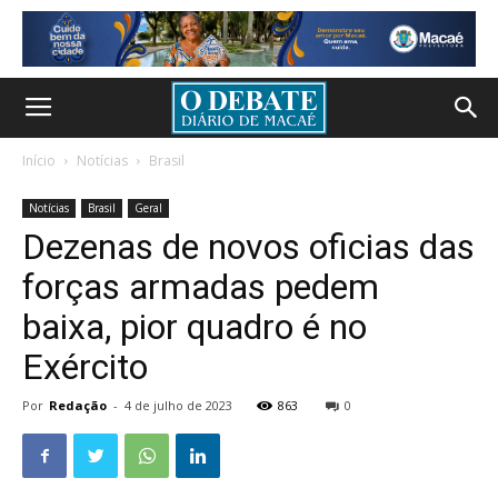
Início
Notícias
Brasil
Notícias
Brasil
Geral
Dezenas de novos oficias das
forças armadas pedem
baixa, pior quadro é no
Exército
Por
Redação
-
4 de julho de 2023
863
0