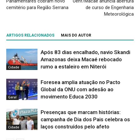
Parlamentares cobram novo
Uenf/Macaé anuncia abertura
cemitério para Região Serrana
de curso de Engenharia
Meteorológica
ARTIGOS RELACIONADOS
MAIS DO AUTOR
Após 83 dias encalhado, navio Skandi
Amazonas deixa Macaé rebocado
rumo a estaleiro em Niterói
Cidade
Foresea amplia atuação no Pacto
Global da ONU com adesão ao
movimento Educa 2030
Geral
Presenças que marcam histórias:
campanha de Dia dos Pais celebra os
laços construídos pelo afeto
Cidade