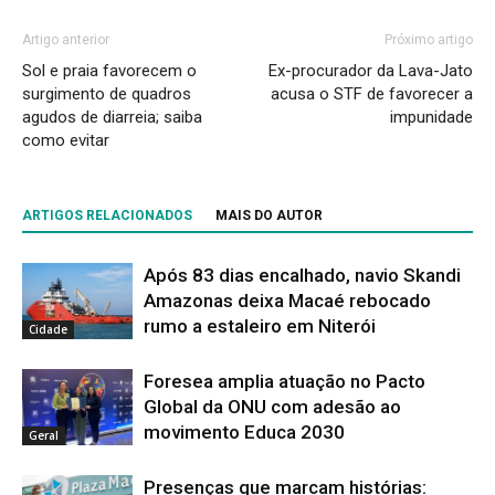
Artigo anterior
Próximo artigo
Sol e praia favorecem o
Ex-procurador da Lava-Jato
surgimento de quadros
acusa o STF de favorecer a
agudos de diarreia; saiba
impunidade
como evitar
ARTIGOS RELACIONADOS
MAIS DO AUTOR
Após 83 dias encalhado, navio Skandi
Amazonas deixa Macaé rebocado
rumo a estaleiro em Niterói
Cidade
Foresea amplia atuação no Pacto
Global da ONU com adesão ao
movimento Educa 2030
Geral
Presenças que marcam histórias: