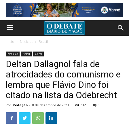
Início
Notícias
Brasil
Notícias
Brasil
Geral
Deltan Dallagnol fala de
atrocidades do comunismo e
lembra que Flávio Dino foi
citado na lista da Odebrecht
Por
Redação
-
8 de dezembro de 2023
612
0