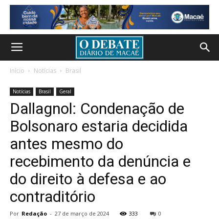
Início
Notícias
Brasil
Notícias
Brasil
Geral
Dallagnol: Condenação de
Bolsonaro estaria decidida
antes mesmo do
recebimento da denúncia e
do direito à defesa e ao
contraditório
Por
Redação
-
27 de março de 2024
333
0