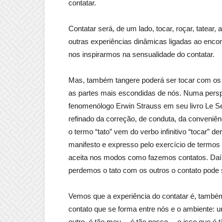
contatar.
Contatar será, de um lado, tocar, roçar, tatear,
outras experiências dinâmicas ligadas ao enco
nos inspirarmos na sensualidade do contatar.
Mas, também tangere poderá ser tocar com os o
as partes mais escondidas de nós. Numa perspec
fenomenólogo Erwin Strauss em seu livro Le Sen
refinado da correção, de conduta, da conveniê
o termo “tato” vem do verbo infinitivo “tocar” de
manifesto e expresso pelo exercício de termos
aceita nos modos como fazemos contatos. Daí
perdemos o tato com os outros o contato pode s
Vemos que a experiência do contatar é, também,
contato que se forma entre nós e o ambiente: u
outro, é tão meu… é tão nosso… e isso que é t