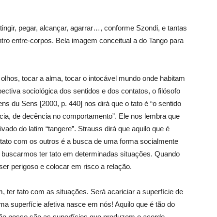
 atingir, pegar, alcançar, agarrar…, conforme Szondi, e tantas
ntro entre-corpos. Bela imagem conceitual a do Tango para
lhos, tocar a alma, tocar o intocável mundo onde habitam
tiva sociológica dos sentidos e dos contatos, o filósofo
s du Sens [2000, p. 440] nos dirá que o tato é “o sentido
ncia, de decência no comportamento”. Ele nos lembra que
rivado do latim “tangere”. Strauss dirá que aquilo que é
 tato com os outros é a busca de uma forma socialmente
 buscarmos ter tato em determinadas situações. Quando
er perigoso e colocar em risco a relação.
 ter tato com as situações. Será acariciar a superfície de
ma superfície afetiva nasce em nós! Aquilo que é tão do
ão nosso são as superfícies que produzem o acorde,