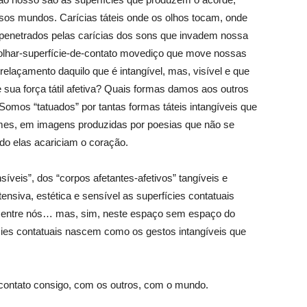
sos mundos. Carícias táteis onde os olhos tocam, onde
penetrados pelas carícias dos sons que invadem nossa
olhar-superfície-de-contato movediço que move nossas
çamento daquilo que é intangível, mas, visível e que
e sua força tátil afetiva? Quais formas damos aos outros
omos “tatuados” por tantas formas táteis intangíveis que
es, em imagens produzidas por poesias que não se
 elas acariciam o coração.
íveis”, dos “corpos afetantes-afetivos” tangíveis e
ensiva, estética e sensível as superfícies contatuais
 entre nós… mas, sim, neste espaço sem espaço do
ies contatuais nascem como os gestos intangíveis que
contato consigo, com os outros, com o mundo.