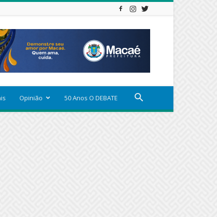
ais
Opinião
50 Anos O DEBATE