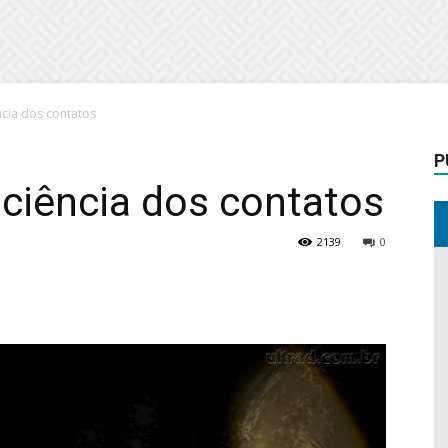
ncia dos contatos
P
 ciência dos contatos
2139
0