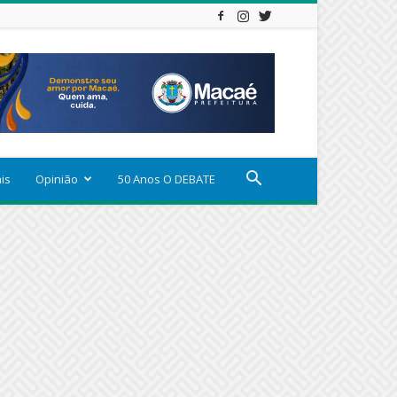
ais
Opinião
50 Anos O DEBATE