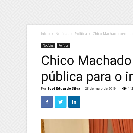
Início
Notícias
Política
Chico Machado pede ao 
Notícias
Política
Chico Machado 
pública para o i
Por
José Eduardo Silva
-
28 de maio de 2019
14