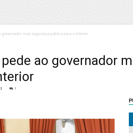
governador mais segurança pública para o interior
pede ao governador m
nterior
23
1
P