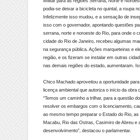
Militar para as regiões Serrana, Norte e Noro
podia-se deixar a bicicleta no quintal, a roupa 
Infelizmente isso mudou, e a sensação de inseg
isso com o governador, apontando questões par
serrana, norte e noroeste do Rio, para onde o c
cidade do Rio de Janeiro, recebeu algumas maq
na segurança pública. Ações marqueteiras e el
região, e os fizeram se instalar em outras cid
nas demais regiões do estado, aumentaram. Iss
Chico Machado aproveitou a oportunidade para 
licença ambiental que autoriza o início da obra
“Temos um caminho a trilhar, para a questão 
resolver os embargos com o licenciamento, c
ao mesmo tempo preparar o Estado do Rio, as
Macabu, Rio das Ostras, Casimiro de Abreu e 
desenvolvimento”, destacou o parlamentar.