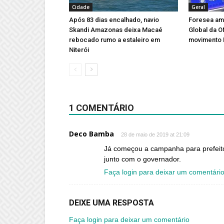
Cidade
Geral
Após 83 dias encalhado, navio
Foresea amp
Skandi Amazonas deixa Macaé
Global da 
rebocado rumo a estaleiro em
movimento 
Niterói
1 COMENTÁRIO
Deco Bamba
28 de maio de 2019 at 21:09
Já começou a campanha para prefei
junto com o governador.
Faça login para deixar um comentári
DEIXE UMA RESPOSTA
Faça login para deixar um comentário