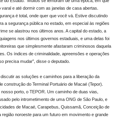
este do Estado. “Muitos se lembram de uma época, em que
no varal e até dormir com as janelas de casa abertas.
urança é total, onde quer que você vá. Estive discutindo
a a segurança pública no estado, em especial às regiões
rime se alastrou nos últimos anos. A capital do estado, a
uiagens nos últimos governos estaduais, e uma delas foi
eitoreiras que simplesmente afastaram criminosos daquela
ades. Os índices de criminalidade, apreensões e operações
o precisa mudar”, disse o deputado.
discutir as soluções e caminhos para a liberação da
 de construção do Terminal Portuário de Macaé (Tepor).
do nosso porto, o TEPOR. Um caminho de duas vias,
ausado pelo intrometimento de uma ONG de São Paulo, e
 cidades de Macaé, Carapebus, Quissamã, Conceição de
a região noroeste para um futuro em movimento e grande