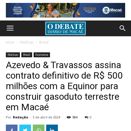
Início
Notícias
Brasil
Notícias
Brasil
Economia
Azevedo & Travassos assina
contrato definitivo de R$ 500
milhões com a Equinor para
construir gasoduto terrestre
em Macaé
Por
Redação
-
3 de abril de 2024
584
0