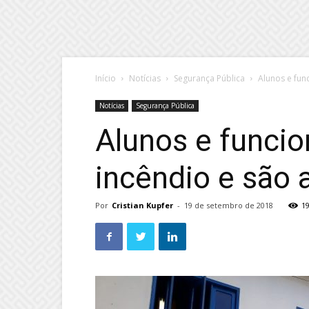
Início
Notícias
Segurança Pública
Alunos e func
Notícias
Segurança Pública
Alunos e funcio
incêndio e são 
Por
Cristian Kupfer
-
19 de setembro de 2018
1