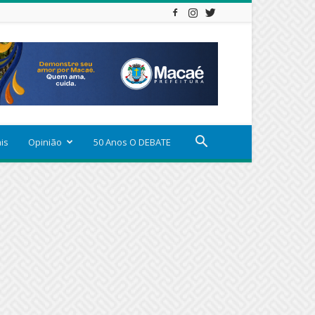
ais
Opinião
50 Anos O DEBATE