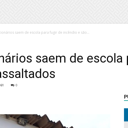
ionários saem de escola para fugir de incêndio e são...
nários saem de escola 
assaltados
961
0
P