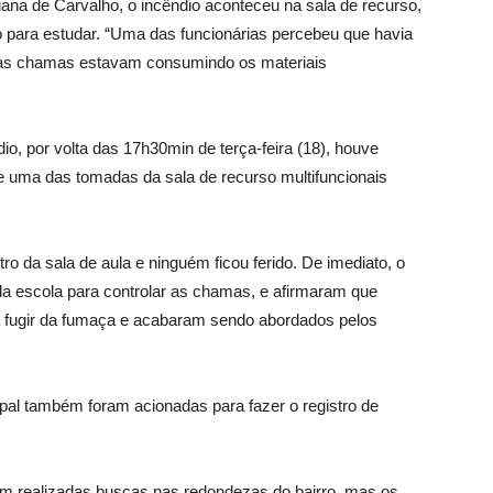
ana de Carvalho, o incêndio aconteceu na sala de recurso,
o para estudar. “Uma das funcionárias percebeu que havia
ta as chamas estavam consumindo os materiais
io, por volta das 17h30min de terça-feira (18), houve
 e uma das tomadas da sala de recurso multifuncionais
o da sala de aula e ninguém ficou ferido. De imediato, o
da escola para controlar as chamas, e afirmaram que
ra fugir da fumaça e acabaram sendo abordados pelos
ipal também foram acionadas para fazer o registro de
ram realizadas buscas nas redondezas do bairro, mas os