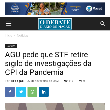
Início
Notícias
Notícias
AGU pede que STF retire
sigilo de investigações da
CPI da Pandemia
Por
Redação
-
22 de fevereiro de 2022
512
0