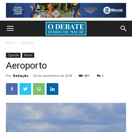
Início
Opinião
Opinião
Painel
Aeroporto
Por
Redação
-
26 de novembro de 2018
691
0