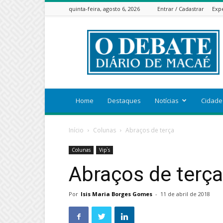
quinta-feira, agosto 6, 2026
Entrar / Cadastrar
Exp
ODEBATEON
Home
Destaques
Notícias
Cidade
Início
Colunas
Abraços de terça
Colunas
Vip`s
Abraços de terça
Por
Isis Maria Borges Gomes
-
11 de abril de 2018