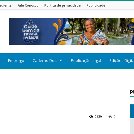
ediente
Fale Conosco
Política de privacidade
Publicidade
Emprego
Caderno Dois
Publicação Legal
Edições Digit
P
2639
0