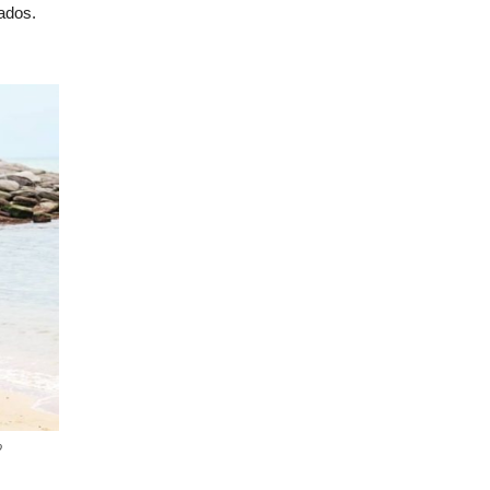
ados.
o