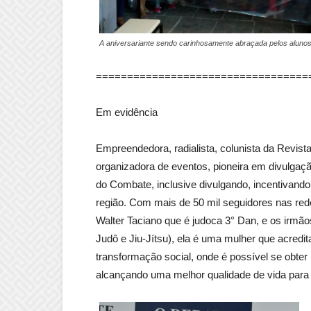
A aniversariante sendo carinhosamente abraçada pelos aluno
==================================
Em evidência
Empreendedora, radialista, colunista da Revis
organizadora de eventos, pioneira em divulgaç
do Combate, inclusive divulgando, incentivando 
região. Com mais de 50 mil seguidores nas rede
Walter Taciano que é judoca 3° Dan, e os irmã
Judô e Jiu-Jítsu), ela é uma mulher que acredi
transformação social, onde é possível se obter
alcançando uma melhor qualidade de vida para