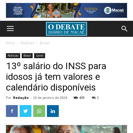
Início
Notícias
Brasil
Notícias
Brasil
Geral
13º salário do INSS para
idosos já tem valores e
calendário disponíveis
Por
Redação
-
26 de janeiro de 2024
439
0