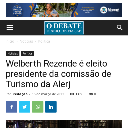
Início
Notícias
Política
Notícias
Política
Welberth Rezende é eleito
presidente da comissão de
Turismo da Alerj
Por
Redação
-
15 de março de 2019
1309
0