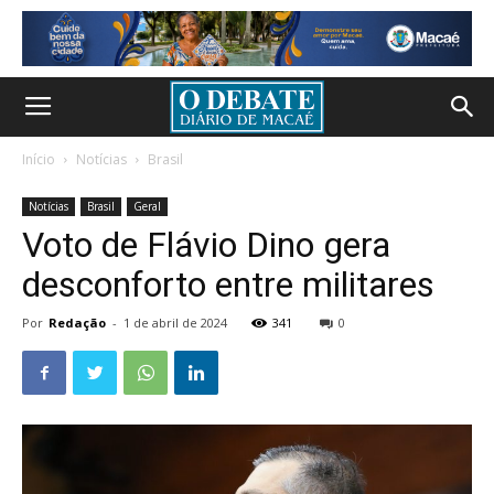
Início
Notícias
Brasil
Notícias
Brasil
Geral
Voto de Flávio Dino gera
desconforto entre militares
Por
Redação
-
1 de abril de 2024
341
0