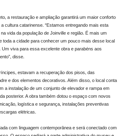
to, a restauração e ampliação garantirá um maior conforto
ra a cultura catarinense. “Estamos entregando mais esta
 na vida da população de Joinville e região. É mais um
as e toda a cidade para conhecer um pouco mais desse local
. Um viva para essa excelente obra e parabéns aos
nto”, disse.
Príncipes, estavam a recuperação dos pisos, das
ndre e dos elementos decorativos. Além disso, o local conta
m a instalação de um conjunto de elevador e rampa em
hada posterior. A obra também dotou o espaço com novos
unicação, logística e segurança, instalações preventivas
escargas elétricas.
oldada com linguagem contemporânea e será conectado com
cesso. O espaço sediará a parte administrativa do museu e