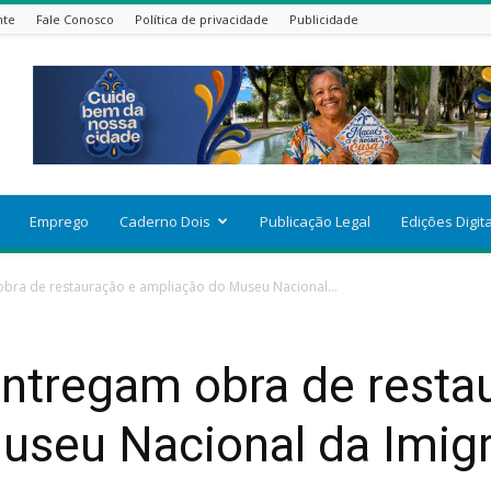
nte
Fale Conosco
Política de privacidade
Publicidade
Emprego
Caderno Dois
Publicação Legal
Edições Digit
bra de restauração e ampliação do Museu Nacional...
entregam obra de resta
useu Nacional da Imig