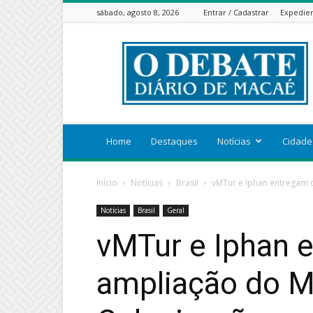
sábado, agosto 8, 2026
Entrar / Cadastrar
Expedie
ODEBATEON
Home
Destaques
Notícias
Cidade
Início
Notícias
Brasil
vMTur e Iphan entregam o
Notícias
Brasil
Geral
vMTur e Iphan 
ampliação do M