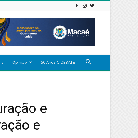
ais
Opinião
50 Anos O DEBATE
uração e
ração e