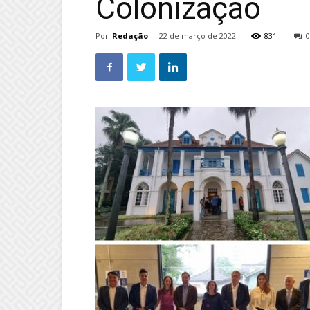
Colonização
Por
Redação
-
22 de março de 2022
831
0