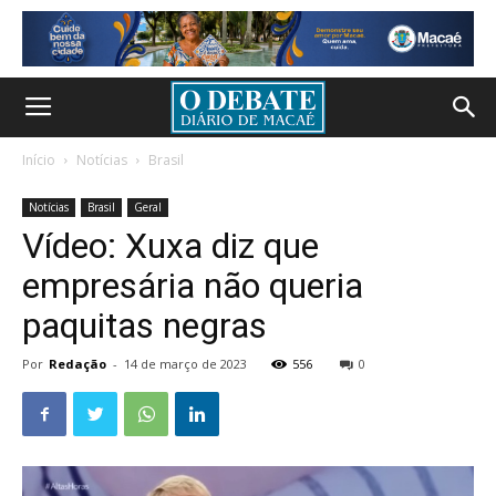
Início
Notícias
Brasil
Notícias
Brasil
Geral
Vídeo: Xuxa diz que
empresária não queria
paquitas negras
Por
Redação
-
14 de março de 2023
556
0