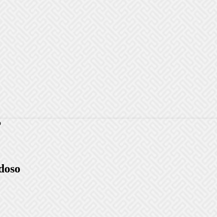
o
doso