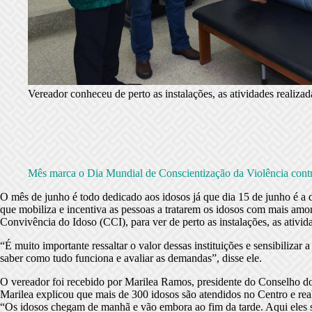
Vereador conheceu de perto as instalações, as atividades realiza
Mês marca o Dia Mundial de Conscientização da Violência contr
O mês de junho é todo dedicado aos idosos já que dia 15 de junho é a
que mobiliza e incentiva as pessoas a tratarem os idosos com mais am
Convivência do Idoso (CCI), para ver de perto as instalações, as ativid
“É muito importante ressaltar o valor dessas instituições e sensibilizar
saber como tudo funciona e avaliar as demandas”, disse ele.
O vereador foi recebido por Marilea Ramos, presidente do Conselho do
Marilea explicou que mais de 300 idosos são atendidos no Centro e reali
“Os idosos chegam de manhã e vão embora ao fim da tarde. Aqui eles s