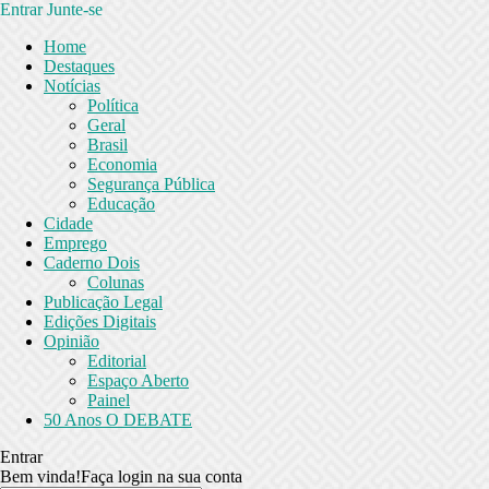
Entrar
Junte-se
Home
Destaques
Notícias
Política
Geral
Brasil
Economia
Segurança Pública
Educação
Cidade
Emprego
Caderno Dois
Colunas
Publicação Legal
Edições Digitais
Opinião
Editorial
Espaço Aberto
Painel
50 Anos O DEBATE
Entrar
Bem vinda!
Faça login na sua conta