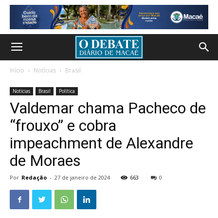
Início
Notícias
Brasil
Notícias
Brasil
Política
Valdemar chama Pacheco de
“frouxo” e cobra
impeachment de Alexandre
de Moraes
Por
Redação
-
27 de janeiro de 2024
663
0