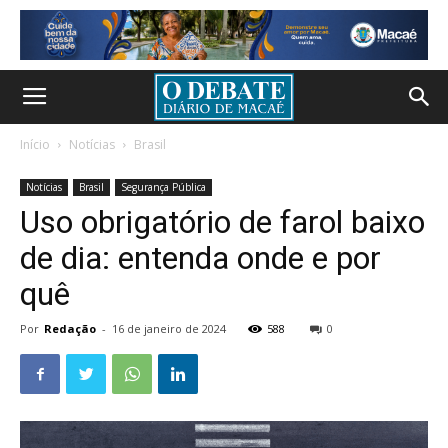
Início
Notícias
Brasil
Notícias
Brasil
Segurança Pública
Uso obrigatório de farol baixo
de dia: entenda onde e por
quê
Por
Redação
-
16 de janeiro de 2024
588
0