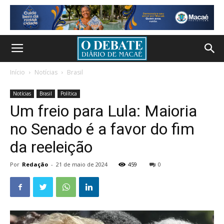
Início
Notícias
Brasil
Notícias
Brasil
Política
Um freio para Lula: Maioria
no Senado é a favor do fim
da reeleição
Por
Redação
-
21 de maio de 2024
459
0