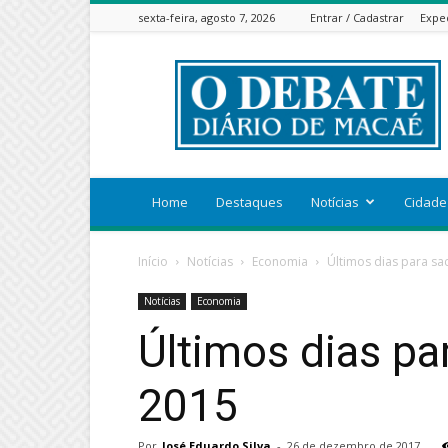
sexta-feira, agosto 7, 2026
Entrar / Cadastrar
Expe
ODEBATEON
Home
Destaques
Notícias
Cidade
Início
Notícias
Economia
Últimos dias para s
Notícias
Economia
Últimos dias pa
2015
Por
José Eduardo Silva
-
26 de dezembro de 2017