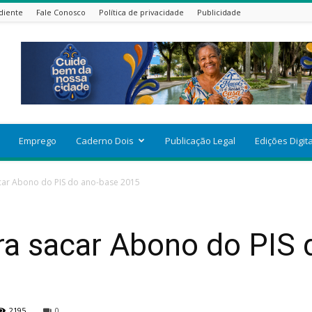
diente
Fale Conosco
Política de privacidade
Publicidade
Emprego
Caderno Dois
Publicação Legal
Edições Digit
acar Abono do PIS do ano-base 2015
ra sacar Abono do PIS
2195
0