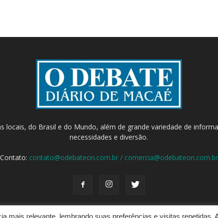
as locais, do Brasil e do Mundo, além de grande variedade de inform
necessidades e diversão.
Contato:
contato@odebateon.com.br / comercia@odebateon.com.br
a mais relevante, lembrando suas preferências e visitas repetidas. 