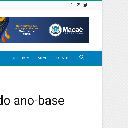
ais
Opinião
50 Anos O DEBATE
 do ano-base