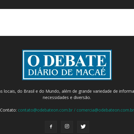
as locais, do Brasil e do Mundo, além de grande variedade de inform
necessidades e diversão.
Contato:
contato@odebateon.com.br / comercia@odebateon.com.br