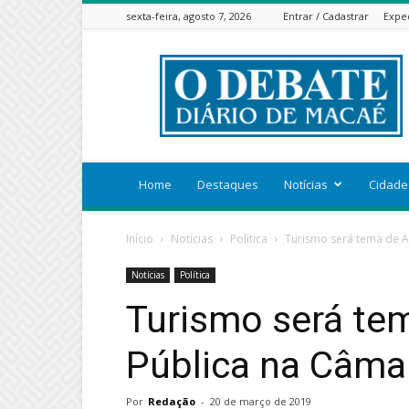
sexta-feira, agosto 7, 2026
Entrar / Cadastrar
Expe
ODEBATEON
Home
Destaques
Notícias
Cidade
Início
Notícias
Política
Turismo será tema de A
Notícias
Política
Turismo será te
Pública na Câma
Por
Redação
-
20 de março de 2019