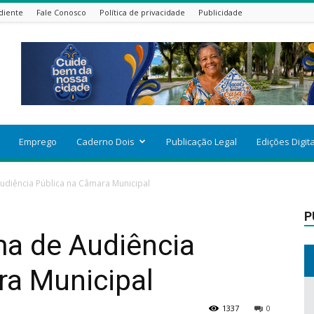
diente
Fale Conosco
Política de privacidade
Publicidade
Emprego
Caderno Dois
Publicação Legal
Edições Digit
udiência Pública na Câmara Municipal
P
ma de Audiência
ra Municipal
1337
0