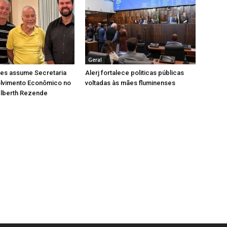
Geral
pes assume Secretaria
Alerj fortalece politicas públicas
lvimento Econômico no
voltadas às mães fluminenses
lberth Rezende