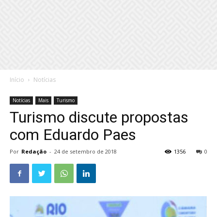
Início
Notícias
Notícias
Mais
Turismo
Turismo discute propostas
com Eduardo Paes
Por
Redação
-
24 de setembro de 2018
1356
0