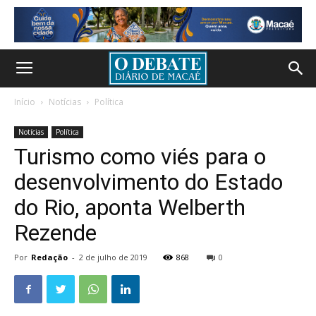
Início
Notícias
Política
Notícias
Política
Turismo como viés para o
desenvolvimento do Estado
do Rio, aponta Welberth
Rezende
Por
Redação
-
2 de julho de 2019
868
0