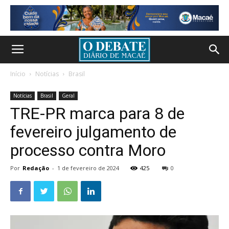
Início
Notícias
Brasil
Notícias
Brasil
Geral
TRE-PR marca para 8 de
fevereiro julgamento de
processo contra Moro
Por
Redação
-
1 de fevereiro de 2024
425
0