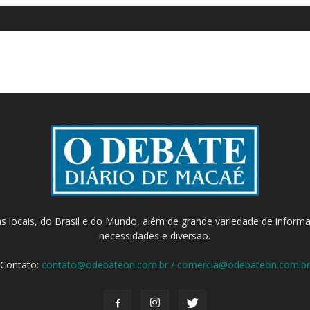
as locais, do Brasil e do Mundo, além de grande variedade de inform
necessidades e diversão.
Contato:
contato@odebateon.com.br / comercia@odebateon.com.br