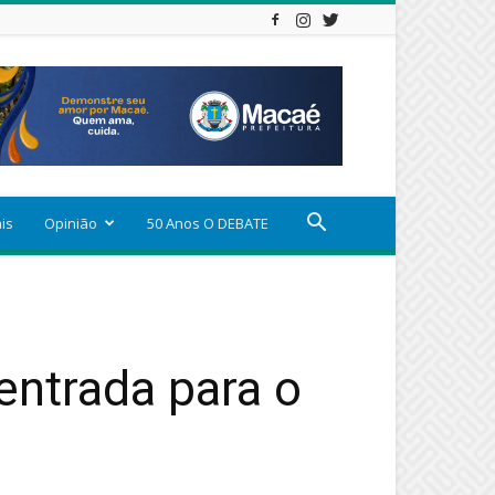
ais
Opinião
50 Anos O DEBATE
entrada para o