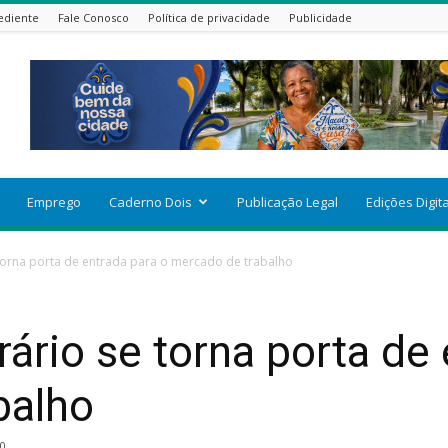
ediente
Fale Conosco
Política de privacidade
Publicidade
Emprego
Caderno Dois
Publicação Legal
Edições Digit
torna porta de entrada para o mercado de trabalho
ário se torna porta de 
balho
0