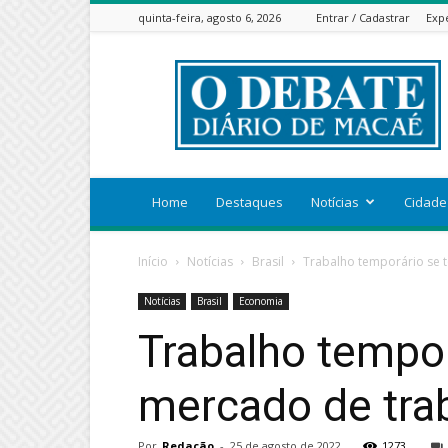
quinta-feira, agosto 6, 2026
Entrar / Cadastrar
Exp
ODEBATEON
Home
Destaques
Notícias
Cidade
Início
Notícias
Brasil
Trabalho temporário se 
Notícias
Brasil
Economia
Trabalho tempor
mercado de tra
Por
Redação
-
25 de agosto de 2022
1273