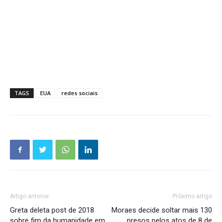
TAGS
EUA
redes sociais
Artigo anterior
Próximo artigo
Greta deleta post de 2018
Moraes decide soltar mais 130
sobre fim da humanidade em
presos pelos atos de 8 de