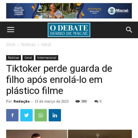
Início
Notícias
Geral
Notícias
Geral
Internacional
Tiktoker perde guarda de
filho após enrolá-lo em
plástico filme
Por
Redação
-
13 de março de 2023
599
0