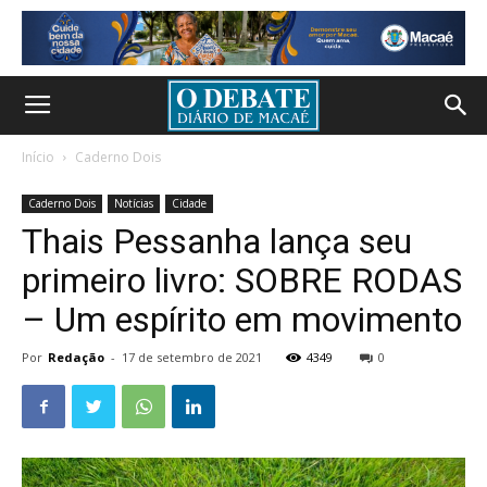
Início
Caderno Dois
Caderno Dois
Notícias
Cidade
Thais Pessanha lança seu
primeiro livro: SOBRE RODAS
– Um espírito em movimento
Por
Redação
-
17 de setembro de 2021
4349
0