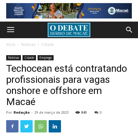
Início
Notícias
Cidade
Notícias
Cidade
Emprego
Techocean está contratando
profissionais para vagas
onshore e offshore em
Macaé
Por
Redação
-
29 de março de 2023
840
0