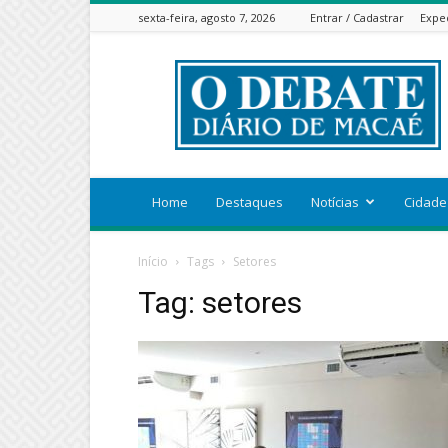
sexta-feira, agosto 7, 2026
Entrar / Cadastrar
Expe
ODEBATEON
Home
Destaques
Notícias
Cidade
Início
Tags
Setores
Tag: setores