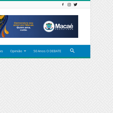
ais
Opinião
50 Anos O DEBATE