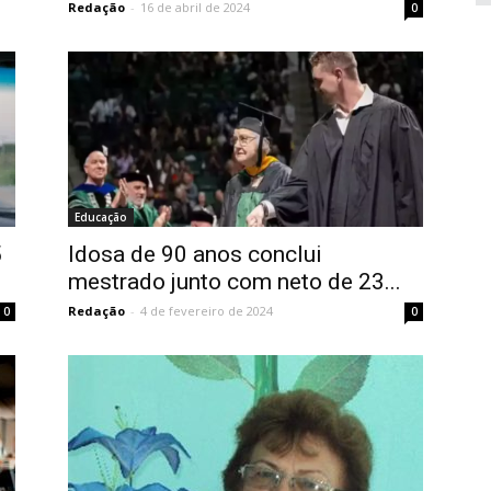
Redação
-
16 de abril de 2024
0
Educação
5
Idosa de 90 anos conclui
mestrado junto com neto de 23...
Redação
-
4 de fevereiro de 2024
0
0