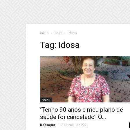
Início
Tags
Idosa
Tag: idosa
Brasil
‘Tenho 90 anos e meu plano de
saúde foi cancelado’: O...
Redação
-
17 de abril de 2024