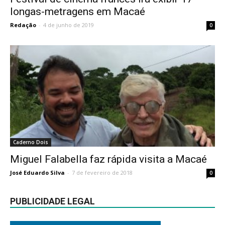
longas-metragens em Macaé
Redação
-
4 de junho de 2019
0
Caderno Dois
Miguel Falabella faz rápida visita a Macaé
José Eduardo Silva
-
7 de fevereiro de 2018
0
PUBLICIDADE LEGAL