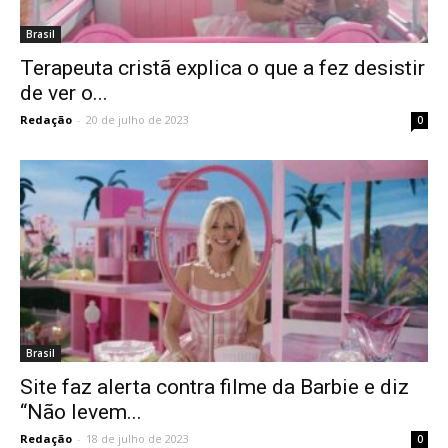
Brasil
Terapeuta cristã explica o que a fez desistir
de ver o...
Redação
-
20 de julho de 2023
0
Brasil
Site faz alerta contra filme da Barbie e diz
“Não levem...
Redação
-
18 de julho de 2023
0