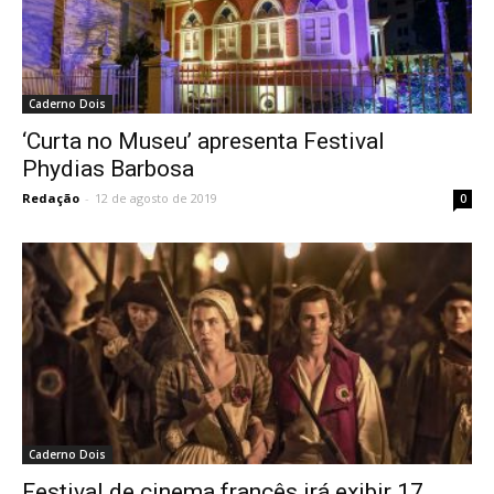
Caderno Dois
‘Curta no Museu’ apresenta Festival
Phydias Barbosa
Redação
-
12 de agosto de 2019
0
Caderno Dois
Festival de cinema francês irá exibir 17