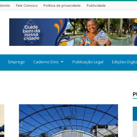
diente
Fale Conosco
Política de privacidade
Publicidade
Emprego
Caderno Dois
Publicação Legal
Edições Digit
P