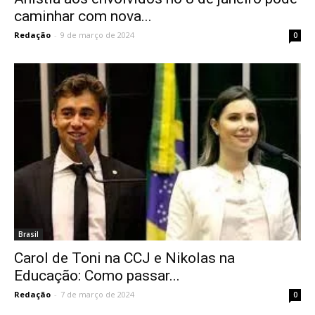
caminhar com nova...
Redação
-
9 de março de 2024
0
Brasil
Carol de Toni na CCJ e Nikolas na
Educação: Como passar...
Redação
-
7 de março de 2024
0