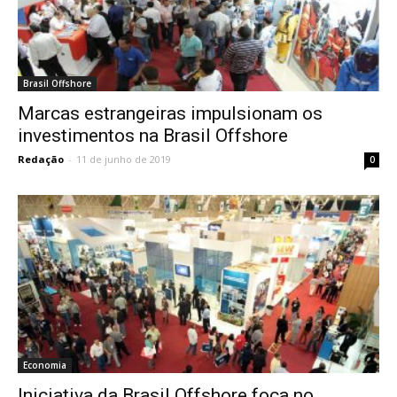
Brasil Offshore
Marcas estrangeiras impulsionam os
investimentos na Brasil Offshore
Redação
-
11 de junho de 2019
0
Economia
Iniciativa da Brasil Offshore foca no