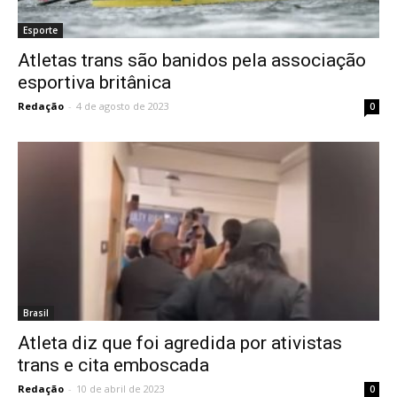
Esporte
Atletas trans são banidos pela associação
esportiva britânica
Redação
-
4 de agosto de 2023
0
Brasil
Atleta diz que foi agredida por ativistas
trans e cita emboscada
Redação
-
10 de abril de 2023
0