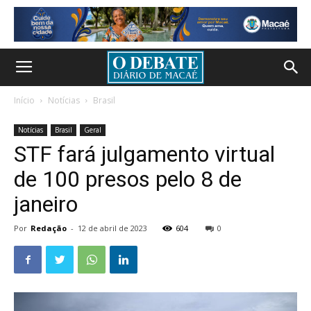
Início
Notícias
Brasil
Notícias
Brasil
Geral
STF fará julgamento virtual
de 100 presos pelo 8 de
janeiro
Por
Redação
-
12 de abril de 2023
604
0