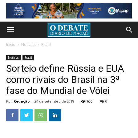
Início
Notícias
Brasil
Notícias
Brasil
Sorteio define Rússia e EUA
como rivais do Brasil na 3ª
fase do Mundial de Vôlei
Por
Redação
-
24 de setembro de 2018
630
0