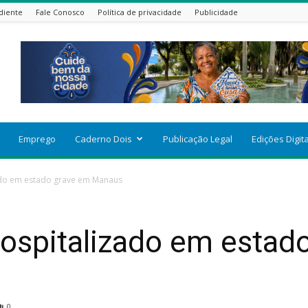
diente
Fale Conosco
Política de privacidade
Publicidade
Emprego
Caderno Dois
Publicação Legal
Edições Digit
izado em estado grave em Manaus
 hospitalizado em estad
0