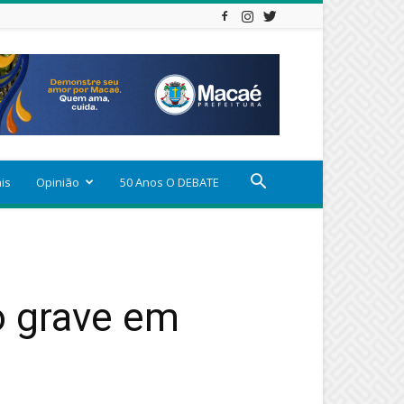
ais
Opinião
50 Anos O DEBATE
o grave em