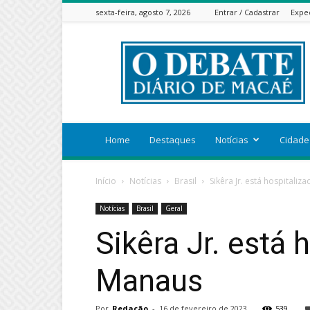
sexta-feira, agosto 7, 2026
Entrar / Cadastrar
Expe
ODEBATEON
Home
Destaques
Notícias
Cidade
Início
Notícias
Brasil
Sikêra Jr. está hospital
Notícias
Brasil
Geral
Sikêra Jr. está
Manaus
Por
Redação
-
16 de fevereiro de 2023
539