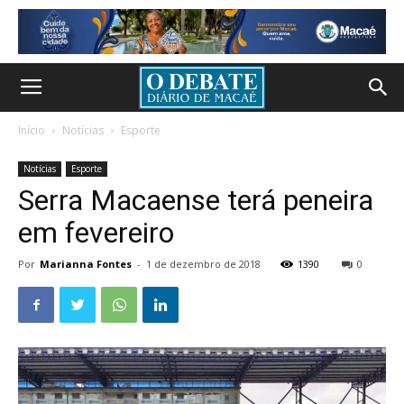
Início
Notícias
Esporte
Notícias
Esporte
Serra Macaense terá peneira
em fevereiro
Por
Marianna Fontes
-
1 de dezembro de 2018
1390
0